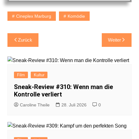
Cineplex Marburg
Komödie
Beitragsnavigation
Zurück
Weiter
Film
Kultur
Sneak-Review #310: Wenn man die
Kontrolle verliert
Caroline Theile
28. Juli 2026
0