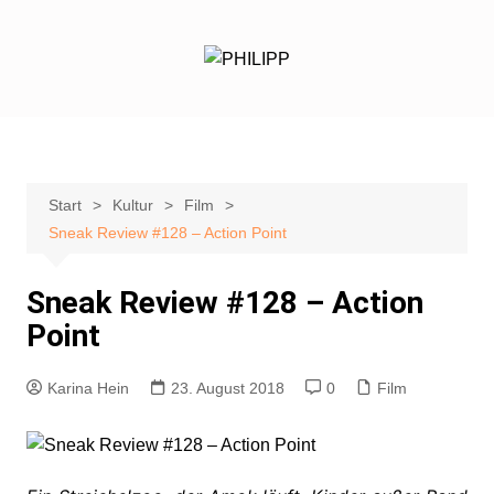
Zum
Inhalt
springen
Start
Kultur
Film
Sneak Review #128 – Action Point
Sneak Review #128 – Action
Point
Karina Hein
23. August 2018
0
Film