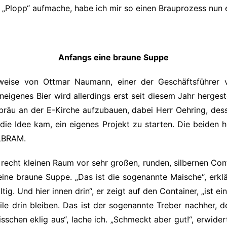
 „Plopp“ aufmache, habe ich mir so einen Brauprozess nun 
Anfangs eine braune Suppe
rweise von Ottmar Naumann, einer der Geschäftsführer 
eigenes Bier wird allerdings erst seit diesem Jahr hergest
hbräu an der E-Kirche aufzubauen, dabei Herr Oehring, des
 die Idee kam, ein eigenes Projekt zu starten. Die beiden
ELBRAM.
m recht kleinen Raum vor sehr großen, runden, silbernen Con
eine braune Suppe. „Das ist die sogenannte Maische“, erklä
tig. Und hier innen drin“, er zeigt auf den Container, „ist e
ile drin bleiben. Das ist der sogenannte Treber nachher, de
sschen eklig aus“, lache ich. „Schmeckt aber gut!“, erwide