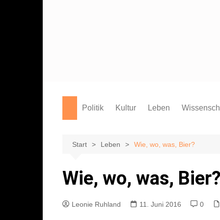
Zum
Inhalt
springen
Politik
Kultur
Leben
Wissensch
Film
Marburg
Studium
Theater
Campus
Start
Leben
Wie, wo, was, Bier?
Literatur
Sport
Wie, wo, was, Bier
Musik
Endgegner*in
Kunst
Leonie Ruhland
11. Juni 2016
0