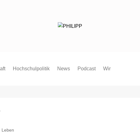
aft
Hochschulpolitik
News
Podcast
Wir
Redaktion
Mitmachen
FAQ
?
Pressespiegel
Pressemitteilung
Leben
Satzung