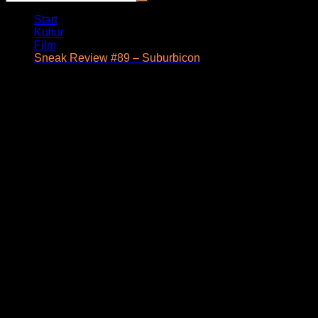
Start
Kultur
Film
Sneak Review #89 – Suburbicon
Sneak Review #89 – Suburbicon