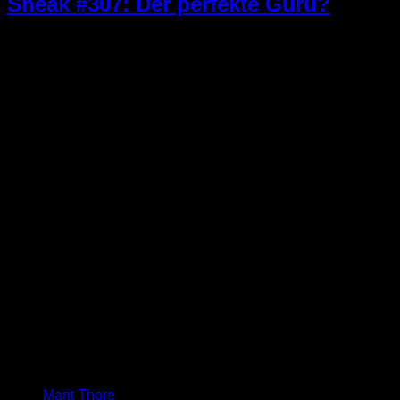
Sneak #307: Der perfekte Guru?
Marit Thore