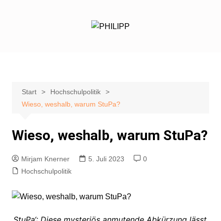
Zum
Inhalt
springen
Start
Hochschulpolitik
Wieso, weshalb, warum StuPa?
Wieso, weshalb, warum StuPa?
Mirjam Knerner
5. Juli 2023
0
Hochschulpolitik
‚StuPa‘: Diese mysteriös anmutende Abkürzung lässt