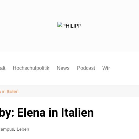
aft
Hochschulpolitik
News
Podcast
Wir
Redaktion
Mitmachen
in Italien
FAQ
: Elena in Italien
Pressespiegel
Pressemitteilung
Campus
,
Leben
Satzung