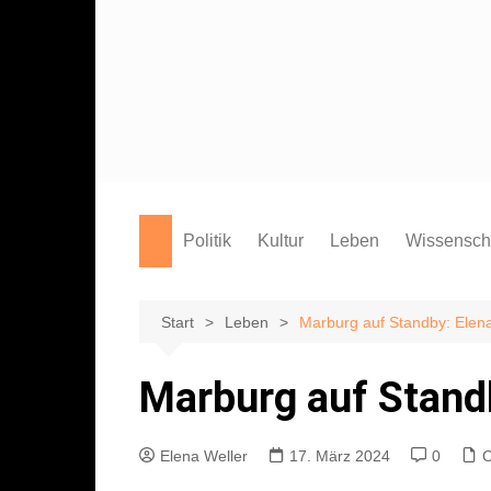
Zum
Inhalt
springen
Politik
Kultur
Leben
Wissensch
Film
Marburg
Studium
Theater
Campus
Start
Leben
Marburg auf Standby: Elena 
Literatur
Sport
Marburg auf Standby
Musik
Endgegner*in
Kunst
Elena Weller
17. März 2024
0