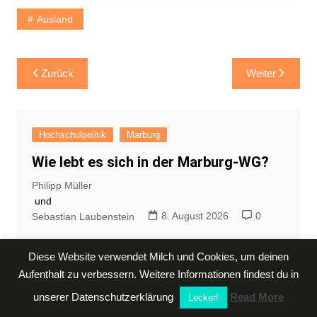
Ausland
Beitragsnavigation
Zurück
Weiter
Hochschulpolitik
Marburg
Wie lebt es sich in der Marburg-WG?
Philipp Müller
und
8. August 2026
0
Sebastian Laubenstein
Diese Website verwendet Milch und Cookies, um deinen
Aufenthalt zu verbessern. Weitere Informationen findest du in
unserer Datenschutzerklärung
Read More
Lecker!