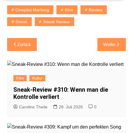
Cineplex Marburg
Kino
Review
Sneak
Sneak Review
Beitragsnavigation
Zurück
Weiter
Film
Kultur
Sneak-Review #310: Wenn man die
Kontrolle verliert
Caroline Theile
28. Juli 2026
0