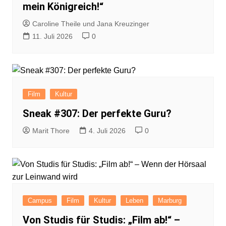
mein Königreich!“
Caroline Theile und Jana Kreuzinger
11. Juli 2026
0
Film
Kultur
Sneak #307: Der perfekte Guru?
Marit Thore
4. Juli 2026
0
Campus
Film
Kultur
Leben
Marburg
Von Studis für Studis: „Film ab!“ –