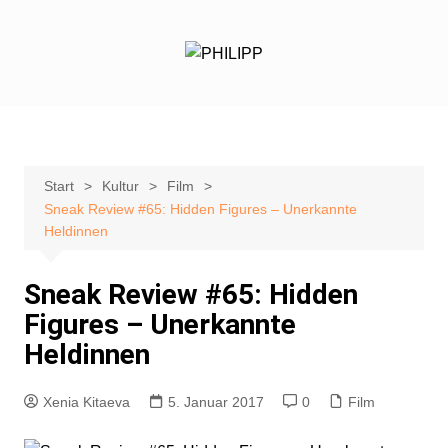
Zum
Inhalt
springen
Start
Kultur
Film
Sneak Review #65: Hidden Figures – Unerkannte
Heldinnen
Sneak Review #65: Hidden
Figures – Unerkannte
Heldinnen
Xenia Kitaeva
5. Januar 2017
0
Film