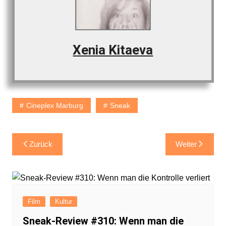
Xenia Kitaeva
Cineplex Marburg
Sneak
Beitragsnavigation
Zurück
Weiter
Film
Kultur
Sneak-Review #310: Wenn man die