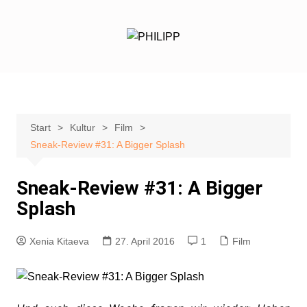
Zum
Inhalt
springen
Start
Kultur
Film
Sneak-Review #31: A Bigger Splash
Sneak-Review #31: A Bigger
Splash
Xenia Kitaeva
27. April 2016
1
Film