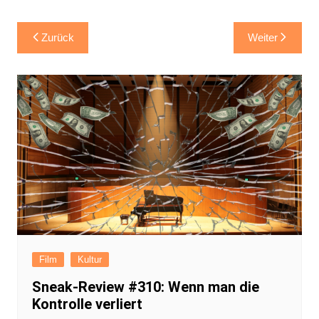
Beitragsnavigation
Zurück
Weiter
Film
Kultur
Sneak-Review #310: Wenn man die
Kontrolle verliert