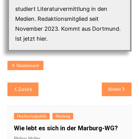
studiert Literaturvermittlung in den
Medien. Redaktionsmitglied seit
November 2023. Kommt aus Dortmund.
Ist jetzt hier.
Skateboard
Beitragsnavigation
Zurück
Weiter
Hochschulpolitik
Marburg
Wie lebt es sich in der Marburg-WG?
Philipp Müller