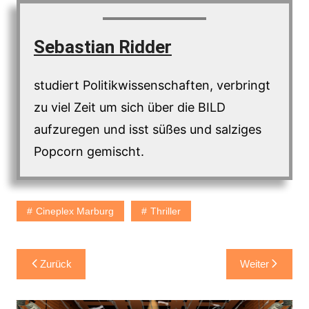
Sebastian Ridder
studiert Politikwissenschaften, verbringt
zu viel Zeit um sich über die BILD
aufzuregen und isst süßes und salziges
Popcorn gemischt.
Cineplex Marburg
Thriller
Beitragsnavigation
Zurück
Weiter