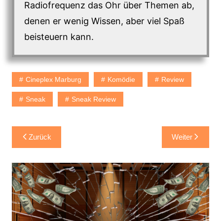
Radiofrequenz das Ohr über Themen ab,
denen er wenig Wissen, aber viel Spaß
beisteuern kann.
Cineplex Marburg
Komödie
Review
Sneak
Sneak Review
Beitragsnavigation
Zurück
Weiter