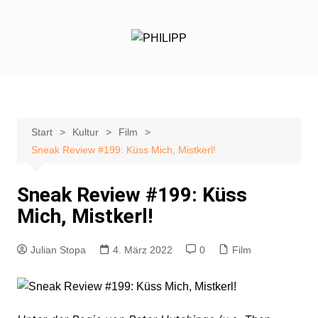
Zum
Inhalt
springen
Start
Kultur
Film
Sneak Review #199: Küss Mich, Mistkerl!
Sneak Review #199: Küss
Mich, Mistkerl!
Julian Stopa
4. März 2022
0
Film