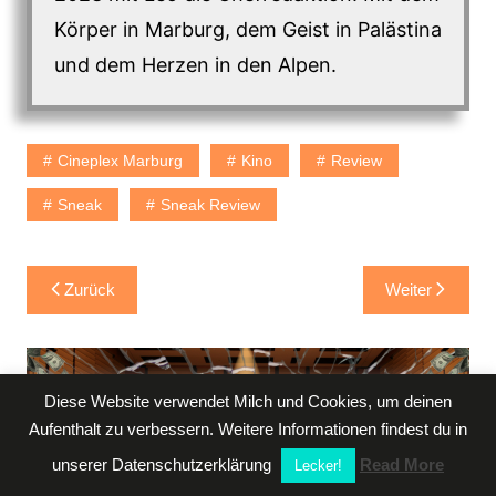
Körper in Marburg, dem Geist in Palästina
und dem Herzen in den Alpen.
Cineplex Marburg
Kino
Review
Sneak
Sneak Review
Beitragsnavigation
Zurück
Weiter
Diese Website verwendet Milch und Cookies, um deinen
Aufenthalt zu verbessern. Weitere Informationen findest du in
unserer Datenschutzerklärung
Read More
Lecker!