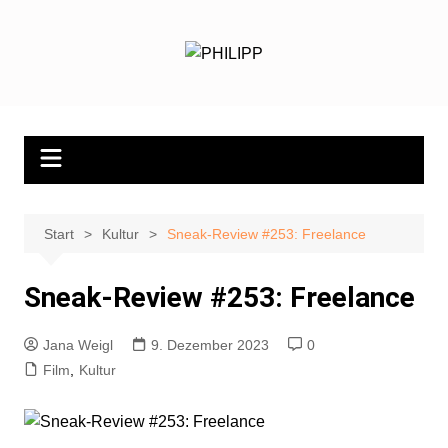
Zum
Inhalt
springen
Start
Kultur
Sneak-Review #253: Freelance
Sneak-Review #253: Freelance
Jana Weigl
9. Dezember 2023
0
Film
,
Kultur