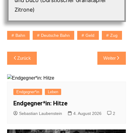
und DuLö (Durstlöscher Granatapfel
Zitrone)
Bahn
Deutsche Bahn
Geld
Zug
Beitragsnavigation
Zurück
Weiter
Endgegner*in
Leben
Endgegner*in: Hitze
Sebastian Laubenstein
4. August 2026
2