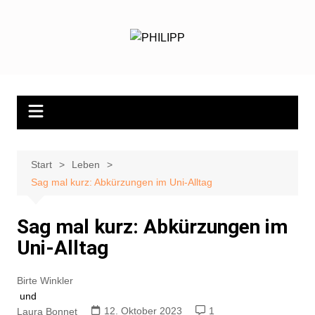
Zum
Inhalt
springen
Start
Leben
Sag mal kurz: Abkürzungen im Uni-Alltag
Sag mal kurz: Abkürzungen im
Uni-Alltag
Birte Winkler
und
12. Oktober 2023
1
Laura Bonnet