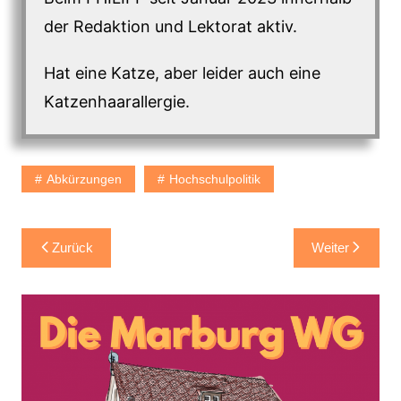
der Redaktion und Lektorat aktiv.
Hat eine Katze, aber leider auch eine
Katzenhaarallergie.
Abkürzungen
Hochschulpolitik
Beitragsnavigation
Zurück
Weiter