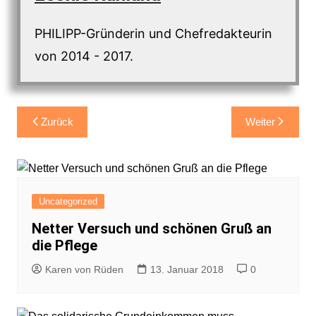
PHILIPP-Gründerin und Chefredakteurin
von 2014 - 2017.
Beitragsnavigation
Zurück
Weiter
Uncategorized
Netter Versuch und schönen Gruß an
die Pflege
Karen von Rüden
13. Januar 2018
0