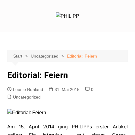
Zum
Inhalt
springen
Start
Uncategorized
Editorial: Feiern
Editorial: Feiern
Leonie Ruhland
31. Mai 2015
0
Uncategorized
Am 15. April 2014 ging PHILIPPs erster Artikel
online: Ein Interview mit einem Corps-